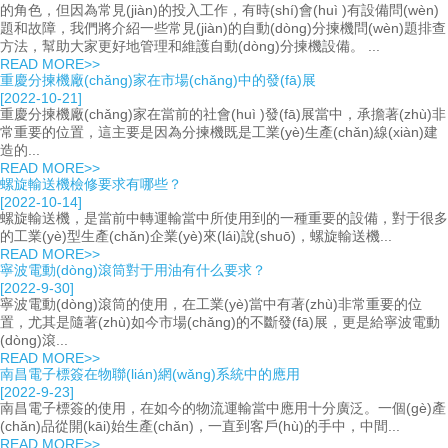
的角色，但因為常見(jiàn)的投入工作，有時(shí)會(huì )有設備問(wèn)
題和故障，我們將介紹一些常見(jiàn)的自動(dòng)分揀機問(wèn)題排查
方法，幫助大家更好地管理和維護自動(dòng)分揀機設備。 ...
READ MORE>>
重慶分揀機廠(chǎng)家在市場(chǎng)中的發(fā)展
[2022-10-21]
重慶分揀機廠(chǎng)家在當前的社會(huì )發(fā)展當中，承擔著(zhù)非
常重要的位置，這主要是因為分揀機既是工業(yè)生產(chǎn)線(xiàn)建
造的...
READ MORE>>
螺旋輸送機檢修要求有哪些？
[2022-10-14]
螺旋輸送機，是當前中轉運輸當中所使用到的一種重要的設備，對于很多
的工業(yè)型生產(chǎn)企業(yè)來(lái)說(shuō)，螺旋輸送機...
READ MORE>>
寧波電動(dòng)滾筒對于用油有什么要求？
[2022-9-30]
寧波電動(dòng)滾筒的使用，在工業(yè)當中有著(zhù)非常重要的位
置，尤其是隨著(zhù)如今市場(chǎng)的不斷發(fā)展，更是給寧波電動
(dòng)滾...
READ MORE>>
南昌電子標簽在物聯(lián)網(wǎng)系統中的應用
[2022-9-23]
南昌電子標簽的使用，在如今的物流運輸當中應用十分廣泛。一個(gè)產
(chǎn)品從開(kāi)始生產(chǎn)，一直到客戶(hù)的手中，中間...
READ MORE>>