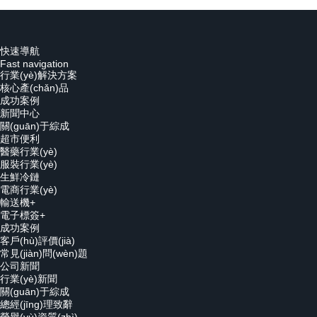
快速導航
Fast navigation
行業(yè)解決方案
核心產(chǎn)品
成功案例
新聞中心
關(guān)于綜成
超市便利
醫藥行業(yè)
服裝行業(yè)
生鮮冷鏈
電商行業(yè)
輸送機+
電子標簽+
成功案例
客戶(hù)評價(jià)
常見(jiàn)問(wèn)題
公司新聞
行業(yè)新聞
關(guān)于綜成
總經(jīng)理致辭