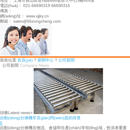
地址： 上海市寶山區豐翔路888號容大中心3幢405室
電話(huà)： 021-66690319 66690315
傳真：
網(wǎng)址： www.xjjky.cn
郵箱： sales@56zongcheng.com
當前位置:
首頁(yè)
?
新聞中心
?
公司新聞
公司新聞
Company News
頭條Latest news>
自動(dòng)分揀機常見(jiàn)問(wèn)題的排查
[]
自動(dòng)分揀機在物流、倉儲和生產(chǎn)等領(lǐng)域，扮演者重要