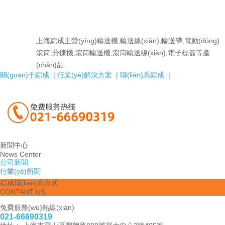
上海綜成主營(yíng)輸送機,輸送線(xiàn),輸送帶,電動(dòng)
滾筒,分揀機,滾筒輸送機,滾筒輸送線(xiàn),電子標簽等產
(chǎn)品.
關(guān)于綜成 |
行業(yè)解決方案 |
聯(lián)系綜成 |
新聞中心
News Center
公司新聞
行業(yè)新聞
綜成聯(lián)系方式
CONTANT US
免費服務(wù)熱線(xiàn)
021-66690319