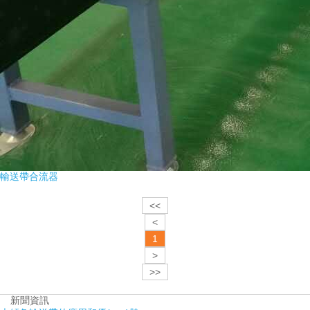
輸送帶合流器
<<
<
1
>
>>
新聞資訊