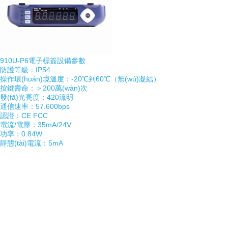
910U-P6電子標簽
設備參數
防護等級：IP54
操作環(huán)境溫度：-20℃到60℃（無(wú)凝結）
按鍵壽命：＞200萬(wàn)次
發(fā)光亮度：420流明
通信速率：57.600bps
認證：CE FCC
電流/電壓：35mA/24V
功率：0.84W
靜態(tài)電流：5mA