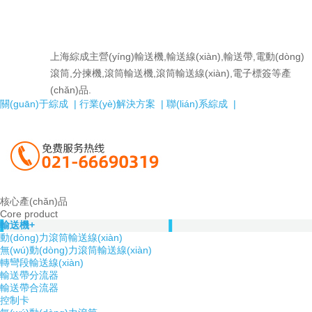
上海綜成主營(yíng)輸送機,輸送線(xiàn),輸送帶,電動(dòng)
滾筒,分揀機,滾筒輸送機,滾筒輸送線(xiàn),電子標簽等產
(chǎn)品.
關(guān)于綜成 |
行業(yè)解決方案 |
聯(lián)系綜成 |
核心產(chǎn)品
Core product
輸送機+
動(dòng)力滾筒輸送線(xiàn)
無(wú)動(dòng)力滾筒輸送線(xiàn)
轉彎段輸送線(xiàn)
輸送帶分流器
輸送帶合流器
控制卡