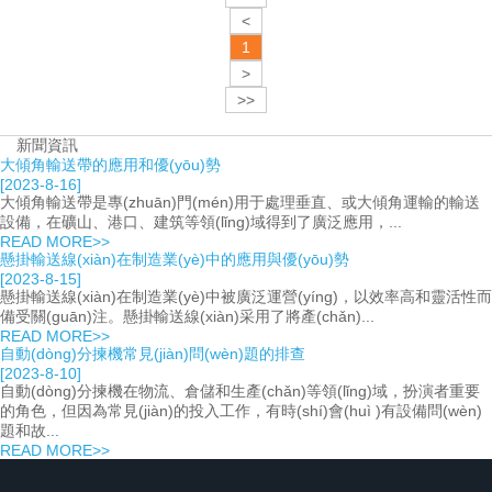
<
1
>
>>
新聞資訊
大傾角輸送帶的應用和優(yōu)勢
[2023-8-16]
大傾角輸送帶是專(zhuān)門(mén)用于處理垂直、或大傾角運輸的輸送
設備，在礦山、港口、建筑等領(lǐng)域得到了廣泛應用，...
READ MORE>>
懸掛輸送線(xiàn)在制造業(yè)中的應用與優(yōu)勢
[2023-8-15]
懸掛輸送線(xiàn)在制造業(yè)中被廣泛運營(yíng)，以效率高和靈活性而
備受關(guān)注。懸掛輸送線(xiàn)采用了將產(chǎn)...
READ MORE>>
自動(dòng)分揀機常見(jiàn)問(wèn)題的排查
[2023-8-10]
自動(dòng)分揀機在物流、倉儲和生產(chǎn)等領(lǐng)域，扮演者重要
的角色，但因為常見(jiàn)的投入工作，有時(shí)會(huì )有設備問(wèn)
題和故...
READ MORE>>