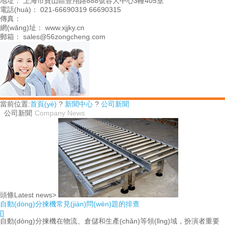
地址： 上海市寶山區豐翔路888號容大中心3幢405室
電話(huà)： 021-66690319 66690315
傳真：
網(wǎng)址： www.xjjky.cn
郵箱： sales@56zongcheng.com
當前位置:
首頁(yè)
?
新聞中心
?
公司新聞
公司新聞
Company News
頭條Latest news>
自動(dòng)分揀機常見(jiàn)問(wèn)題的排查
[]
自動(dòng)分揀機在物流、倉儲和生產(chǎn)等領(lǐng)域，扮演者重要