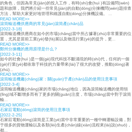
的角色，但因為常見(jiàn)的投入工作，有時(shí)會(huì )有設備問(wèn)
題和故障，我們將介紹一些常見(jiàn)的自動(dòng)分揀機問(wèn)題排查
方法，幫助大家更好地管理和維護自動(dòng)分揀機設備。 ...
READ MORE>>
滾筒輸送機供應商的常見(jiàn)滾筒產(chǎn)品
[2022-3-18]
滾筒輸送機供應商在如今的市場(chǎng)當中所占據著(zhù)非常重要的位
置，尤其是當前工業(yè)發(fā)展以及物流行業(yè)的提升，更...
READ MORE>>
鄭州分揀機的應用原理是什么？
[2022-3-11]
如今的社會(huì )是一個(gè)現代科技不斷涌現的時(shí)代，任何的一個
(gè)行業(yè)都依靠于科技的力量帶來(lái)了很大的改變，推動(dòng)著
(zhù)...
READ MORE>>
滾筒輸送機廠(chǎng)家：關(guān)于產(chǎn)品的使用注意事項
[2022-3-4]
滾筒輸送機廠(chǎng)家的市場(chǎng)地位，因為滾筒輸送機的使用領
(lǐng)域不斷增多而有了更多的關(guān)注度，市場(chǎng)當中對于滾筒
輸...
READ MORE>>
石家莊電動(dòng)滾筒的使用注意事項
[2022-2-25]
石家莊電動(dòng)滾筒是工業(yè)當中非常重要的一種中轉運輸設備，對
于很多的貨物運輸以及各類(lèi)生產(chǎn)線(xiàn)流程來(lái)說(shuō)，
都...