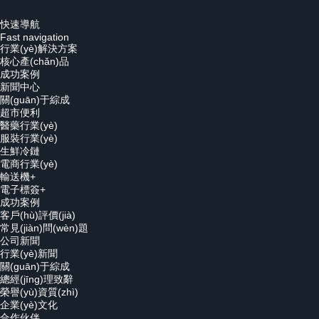
快速導航
Fast navigation
行業(yè)解決方案
核心產(chǎn)品
成功案例
新聞中心
關(guān)于綜成
超市便利
醫藥行業(yè)
服裝行業(yè)
生鮮冷鏈
電商行業(yè)
輸送機+
電子標簽+
成功案例
客戶(hù)評價(jià)
常見(jiàn)問(wèn)題
公司新聞
行業(yè)新聞
關(guān)于綜成
總經(jīng)理致辭
榮譽(yù)資質(zhì)
企業(yè)文化
合作伙伴