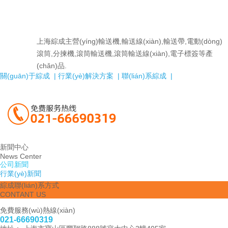
上海綜成主營(yíng)輸送機,輸送線(xiàn),輸送帶,電動(dòng)
滾筒,分揀機,滾筒輸送機,滾筒輸送線(xiàn),電子標簽等產
(chǎn)品.
關(guān)于綜成 |
行業(yè)解決方案 |
聯(lián)系綜成 |
新聞中心
News Center
公司新聞
行業(yè)新聞
綜成聯(lián)系方式
CONTANT US
免費服務(wù)熱線(xiàn)
021-66690319