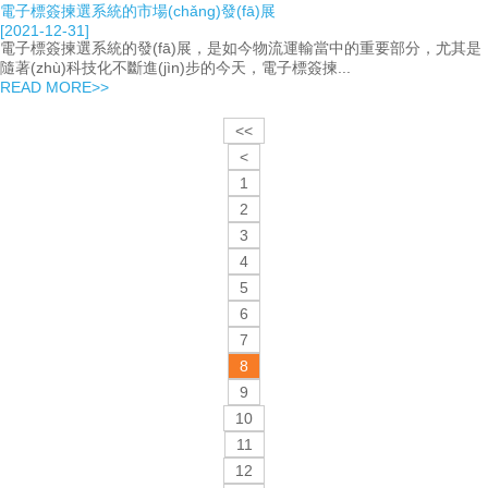
電子標簽揀選系統的市場(chǎng)發(fā)展
[2021-12-31]
電子標簽揀選系統的發(fā)展，是如今物流運輸當中的重要部分，尤其是
隨著(zhù)科技化不斷進(jìn)步的今天，電子標簽揀...
READ MORE>>
<<
<
1
2
3
4
5
6
7
8
9
10
11
12